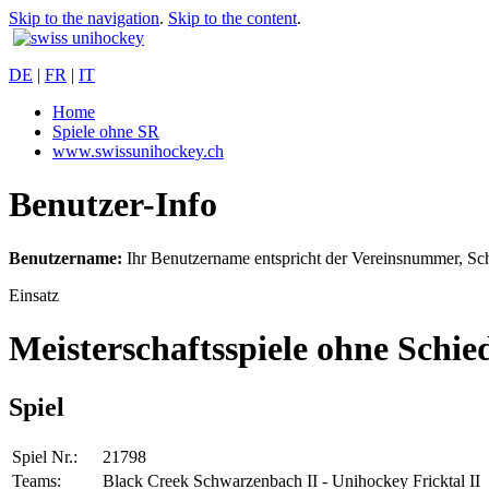
Skip to the navigation
.
Skip to the content
.
DE
|
FR
|
IT
Home
Spiele ohne SR
www.swissunihockey.ch
Benutzer-Info
Benutzername:
Ihr Benutzername entspricht der Vereinsnummer, Sc
Einsatz
Meisterschaftsspiele ohne Schie
Spiel
Spiel Nr.:
21798
Teams:
Black Creek Schwarzenbach II - Unihockey Fricktal II