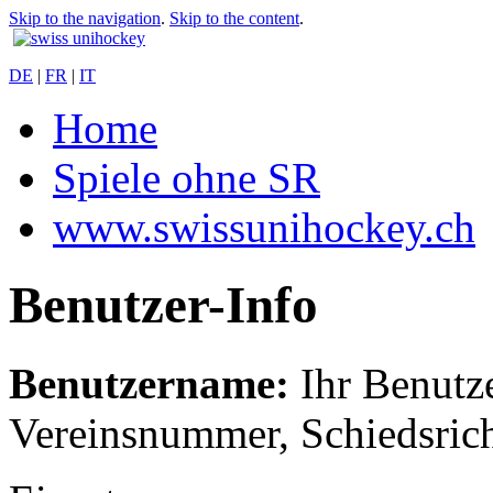
Skip to the navigation
.
Skip to the content
.
DE
|
FR
|
IT
Home
Spiele ohne SR
www.swissunihockey.ch
Benutzer-Info
Benutzername:
Ihr Benutze
Vereinsnummer, Schiedsric