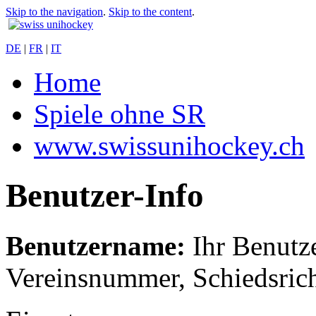
Skip to the navigation
.
Skip to the content
.
DE
|
FR
|
IT
Home
Spiele ohne SR
www.swissunihockey.ch
Benutzer-Info
Benutzername:
Ihr Benutze
Vereinsnummer, Schiedsric