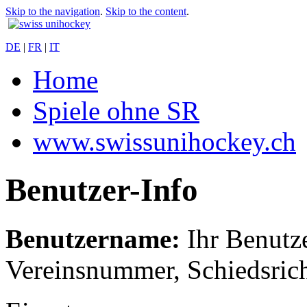
Skip to the navigation
.
Skip to the content
.
DE
|
FR
|
IT
Home
Spiele ohne SR
www.swissunihockey.ch
Benutzer-Info
Benutzername:
Ihr Benutze
Vereinsnummer, Schiedsric