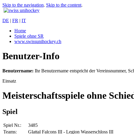
Skip to the navigation
.
Skip to the content
.
DE
|
FR
|
IT
Home
Spiele ohne SR
www.swissunihockey.ch
Benutzer-Info
Benutzername:
Ihr Benutzername entspricht der Vereinsnummer, Sc
Einsatz
Meisterschaftsspiele ohne Schie
Spiel
Spiel Nr.:
3485
Teams:
Glattal Falcons III - Legion Wasserschloss III